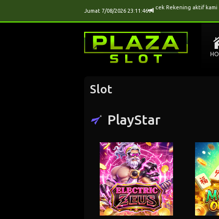
Info : Selalu cek Rekening aktif kami di me
Jumat 7/08/2026 23:11:47
HO
Slot
PlayStar