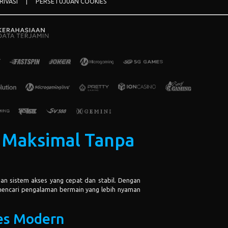
RIVASI
|
PERSETUJUAN COOKIES
GE・
KUNGFU
IG
 Maksimal Tanpa
an sistem akses yang cepat dan stabil. Dengan
 mencari pengalaman bermain yang lebih nyaman
es Modern
MAYAN
FORTUNE BULL