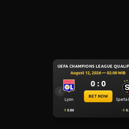
DENG DENG
PYRAM
UEFA CHAMPIONS LEAGUE QUALIF
August 11, 2026 — 22:59 WIB
0 : 0
Previous
BET NOW
Union 
Bodo Glimt
Gill
0.75
0.82
-0.75
CHEF HUSKY
FEATU
P