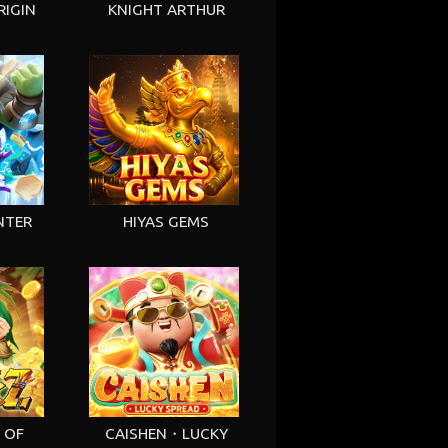
IGIN
KNIGHT ARTHUR
NTER
HIYAS GEMS
 OF
CAISHEN・LUCKY