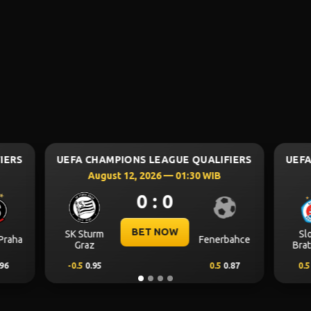
ID OF FLAMES
MYSTIC LEGEND 2
SUGAR B
IERS
E-FOOTBALL F24 INTERNATIONAL
E-
FRIENDLY
August 8, 2026 — 05:45 WIB
1 : 3
Saint-
oise
BET NOW
e-Belgium
e-Poland
e-Ar
1.00
0.00
-0.70
0.00
0.46
0.0
RE BUY・SUPER
FEATURE BUY・
FEATURE B
OWERFUL
CHRISTMAS EXPRESS
GOLDEN P