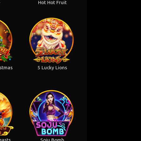
e
Hot Hot Fruit
istmas
5 Lucky Lions
easts
Soju Bomb