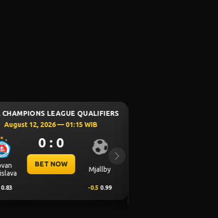
eens
Oceans Call
FOOTBALL F24 INTERNATIONAL
FRIENDLY
August 7, 2026 — 11:30 WIB
0 : 0
Next
BET NOW
elgium
e-Croatia
lage
Dragons Throne
0
0.94
0.00
0.82