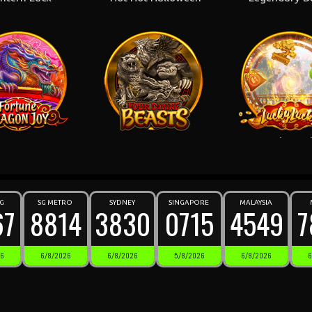
ne Dragon Joy
Four Divine Beasts
Lucky Luc
NG
SG METRO
SYDNEY
SINGAPORE
MALAYSIA
67
8814
3830
0715
4549
7
26
6/8/2026
6/8/2026
5/8/2026
6/8/2026
6
mpunk Plinko
Gold Koi Fortune
Scopa