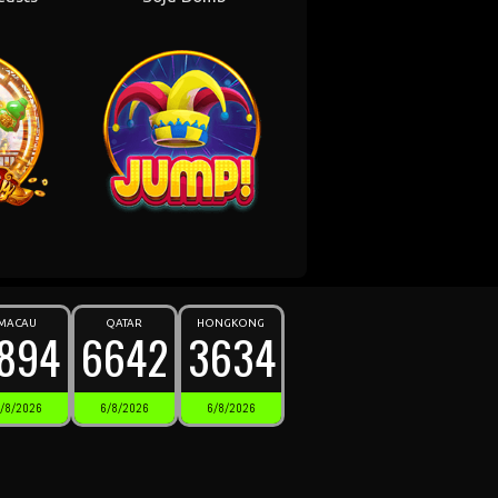
ky
Jump!
MACAU
QATAR
HONGKONG
894
6642
3634
/8/2026
6/8/2026
6/8/2026
Mystic Rings