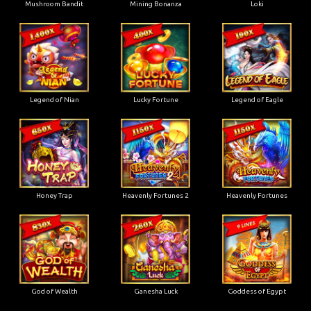
Mushroom Bandit
Mining Bonanza
Loki
Legend of Nian
Lucky Fortune
Legend of Eagle
Honey Trap
Heavenly Fortunes 2
Heavenly Fortunes
God of Wealth
Ganesha Luck
Goddess of Egypt