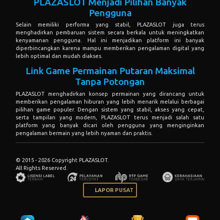
PLAZASLOT Menjadi Pilihan Banyak
Pengguna
Selain memiliki performa yang stabil, PLAZASLOT juga terus
menghadirkan pembaruan sistem secara berkala untuk meningkatkan
kenyamanan pengguna. Hal ini menjadikan platform ini banyak
diperbincangkan karena mampu memberikan pengalaman digital yang
lebih optimal dan mudah diakses.
Link Game Permainan Putaran Maksimal
Tanpa Potongan
PLAZASLOT menghadirkan konsep permainan yang dirancang untuk
memberikan pengalaman hiburan yang lebih menarik melalui berbagai
pilihan game populer. Dengan sistem yang stabil, akses yang cepat,
serta tampilan yang modern, PLAZASLOT terus menjadi salah satu
platform yang banyak dicari oleh pengguna yang menginginkan
pengalaman bermain yang lebih nyaman dan praktis.
© 2015 - 2026 Copyright PLAZASLOT.
All Rights Reserved.
LAPOR PUSAT