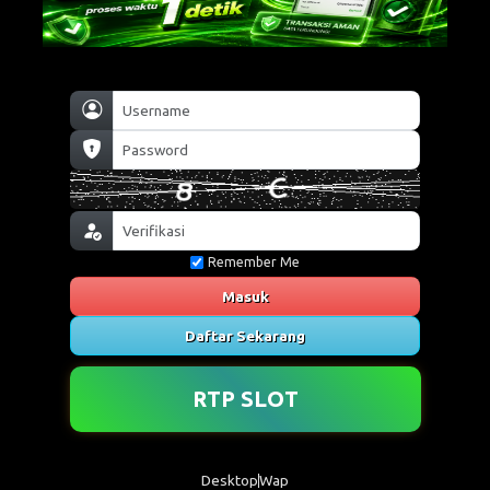
Remember Me
Masuk
Daftar Sekarang
RTP SLOT
Desktop
Wap