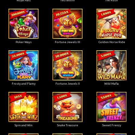
Royal Katt
Yeti Boom
Tiki Rush
Poker Ways
Fortune Jewels III
Golden Horse Ride
Frosty and Flamy
Fortune Jewels II
Wild Mafia
Spin and Win
Snake Treasure
Sweet Frenzy