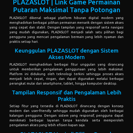
PLAZASLOT | Link Game Permainan
Putaran Maksimal Tanpa Potongan
PLAZASLOT
dikenal sebagai platform hiburan digital modern yang
menghadirkan berbagai pilihan permainan menarik dengan sistem akses
yang cepat dan stabil. Dengan tampilan yang responsif serta navigasi
yang mudah digunakan, PLAZASLOT menjadi salah satu pilihan bagi
pengguna yang mencari pengalaman bermain yang lebih nyaman dan
praktis setiap hari.
Keunggulan PLAZASLOT dengan Sistem
Akses Modern
PLAZASLOT menghadirkan berbagai fitur unggulan yang dirancang
untuk memberikan pengalaman penggunaan yang lebih maksimal.
Platform ini didukung oleh teknologi terkini sehingga proses akses
menjadi lebih cepat, ringan, dan dapat digunakan melalui berbagai
perangkat mulai dari smartphone, tablet, hingga komputer desktop.
Tampilan Responsif dan Pengalaman Lebih
Praktis
Setiap fitur yang tersedia di PLAZASLOT dirancang dengan konsep
modern dan user-friendly sehingga mudah digunakan oleh berbagai
kalangan pengguna. Dengan sistem yang responsif, pengguna dapat
menikmati berbagai layanan tanpa kendala serta memperoleh
pengalaman akses yang lebih efisien kapan saja.