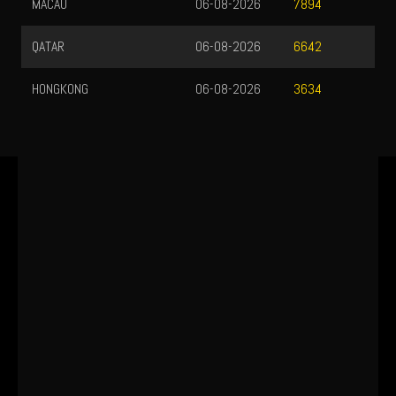
MACAU
06-08-2026
7894
QATAR
06-08-2026
6642
HONGKONG
06-08-2026
3634