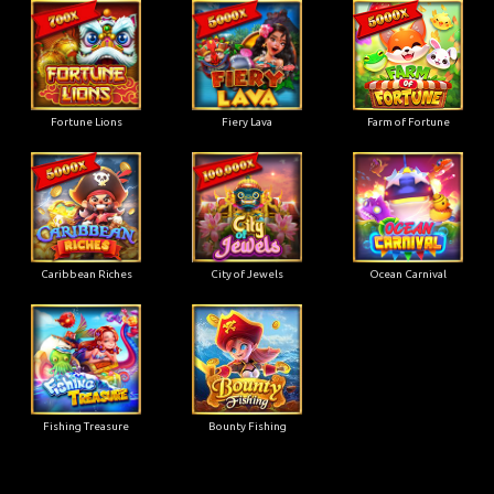
Fortune Lions
Fiery Lava
Farm of Fortune
Caribbean Riches
City of Jewels
Ocean Carnival
Fishing Treasure
Bounty Fishing