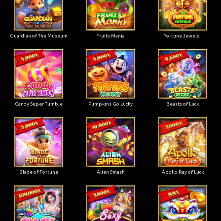
Guardian of The Museum
Fruits Mania
Fortune Jewels I
Candy Super Tumble
Pumpkins Go Lucky
Beasts of Luck
Blade of Fortune
Alien Smash
Apollo Ray of Luck