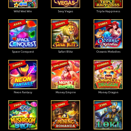
Wild Wet Win
Sexy Vegas
Triple Happiness
Space Conquest
Safari Blitz
Oceanic Melodies
Neon Fantasy
Money Empire
Money Dragon