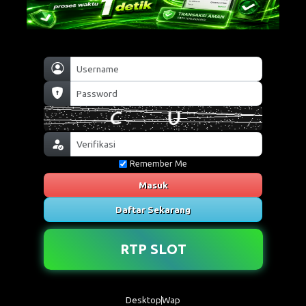
Remember Me
Masuk
Daftar Sekarang
RTP SLOT
Desktop
Wap