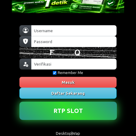
Remember Me
Masuk
Daftar Sekarang
RTP SLOT
Desktop
Wap