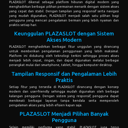
PLAZASLOT
dikenal sebagai platform hiburan digital modern yang
menghadirkan berbagai pilihan permainan menarik dengan sistem akses
yang cepat dan stabil. Dengan tampilan yang responsif serta navigasi
yang mudah digunakan, PLAZASLOT menjadi salah satu pilihan bagi
pengguna yang mencari pengalaman bermain yang lebih nyaman dan
praktis setiap hari.
Keunggulan PLAZASLOT dengan Sistem
Akses Modern
PLAZASLOT menghadirkan berbagai fitur unggulan yang dirancang
untuk memberikan pengalaman penggunaan yang lebih maksimal.
Platform ini didukung oleh teknologi terkini sehingga proses akses
menjadi lebih cepat, ringan, dan dapat digunakan melalui berbagai
perangkat mulai dari smartphone, tablet, hingga komputer desktop.
Tampilan Responsif dan Pengalaman Lebih
Praktis
Setiap fitur yang tersedia di PLAZASLOT dirancang dengan konsep
modern dan user-friendly sehingga mudah digunakan oleh berbagai
kalangan pengguna. Dengan sistem yang responsif, pengguna dapat
menikmati berbagai layanan tanpa kendala serta memperoleh
pengalaman akses yang lebih efisien kapan saja.
PLAZASLOT Menjadi Pilihan Banyak
Pengguna
Selain memiliki performa yang stabil, PLAZASLOT juga terus