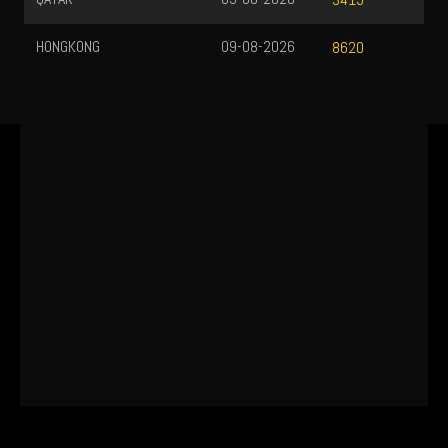
HONGKONG
09-08-2026
8620