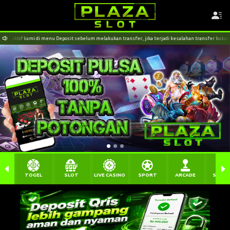
ng aktif kami di menu Deposit sebelum melakukan transfer, jika terjadi kesalahan transfer bukan menj
TOGEL
SLOT
LIVE CASINO
SPORT
ARCADE
SABU