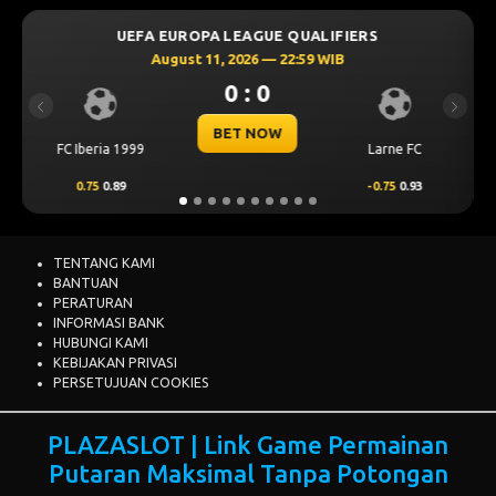
QUALIFIERS
SPAIN LA LIGA
2:59 WIB
August 16, 2026 — 02:30 W
0 : 0
Previous
Next
BET NOW
Larne FC
Sevilla
-0.75
0.93
0.25
0.95
TENTANG KAMI
BANTUAN
PERATURAN
INFORMASI BANK
HUBUNGI KAMI
KEBIJAKAN PRIVASI
PERSETUJUAN COOKIES
PLAZASLOT | Link Game Permainan
Putaran Maksimal Tanpa Potongan