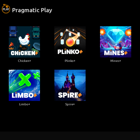
Pragmatic Play
Chicken+
Plinko+
Mines+
Limbo+
Spire+