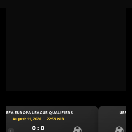
UEFA CHAMPIONS LEAGUE QUALIFIERS
August 11, 2026 — 22:59 WIB
0 : 0