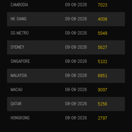
CAMBODIA
09-08-2026
7023
HK SIANG
09-08-2026
4008
SG METRO
09-08-2026
5948
SYDNEY
09-08-2026
5627
SINGAPORE
08-08-2026
5102
MALAYSIA
08-08-2026
6851
MACAU
08-08-2026
9097
QATAR
08-08-2026
5256
HONGKONG
08-08-2026
2797