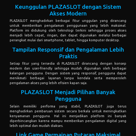
Keunggulan PLAZASLOT dengan Sistem
Akses Modern
PLAZASLOT menghadirkan berbagai fitur unggulan yang dirancang
untuk memberikan pengalaman penggunaan yang lebih maksimal.
Platform ini didukung oleh teknologi terkini sehingga proses akses
menjadi lebih cepat, ringan, dan dapat digunakan melalui berbagai
perangkat mulai dari smartphone, tablet, hingga komputer desktop.
Tampilan Responsif dan Pengalaman Lebih
Praktis
Setiap fitur yang tersedia di PLAZASLOT dirancang dengan konsep
modern dan user-friendly sehingga mudah digunakan oleh berbagai
kalangan pengguna. Dengan sistem yang responsif, pengguna dapat
menikmati berbagai layanan tanpa kendala serta memperoleh
pengalaman akses yang lebih efisien kapan saja.
PLAZASLOT Menjadi Pilihan Banyak
Pengguna
Selain memiliki performa yang stabil, PLAZASLOT juga terus
menghadirkan pembaruan sistem secara berkala untuk meningkatkan
kenyamanan pengguna. Hal ini menjadikan platform ini banyak
diperbincangkan karena mampu memberikan pengalaman digital yang
lebih optimal dan mudah diakses.
Link Game Permainan Putaran Maksimal