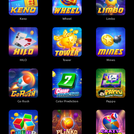
Keno
Wheel
Limbo
HILO
Tower
Mines
Go Rush
Color Prediction
Pappu