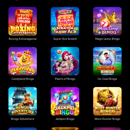
Boxing Extravaganza
Super Ace Scratch
Magic Lamp Bingo
Candyland Bingo
Pearls of Bingo
Go Goal Bingo
Bingo Adventure
Jackpot Bingo
West Hunter Bingo