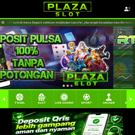
kami di menu Deposit sebelum melakukan transfer, jika terjadi kesalahan transfer bukan menjadi tangg
TOGEL
SLOT
LIVE CASINO
SPORT
ARCADE
SABU