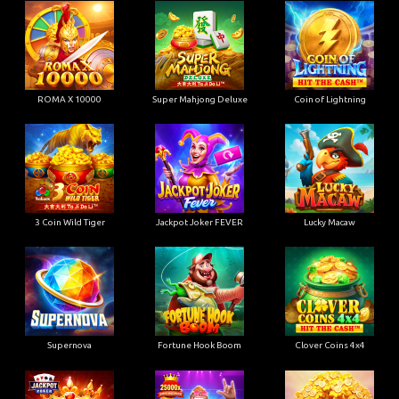
ROMA X 10000
Super Mahjong Deluxe
Coin of Lightning
3 Coin Wild Tiger
Jackpot Joker FEVER
Lucky Macaw
Supernova
Fortune Hook Boom
Clover Coins 4x4