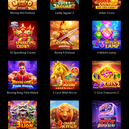
Money Pot Deluxe
Lucky Jaguar 2
Joker Coins
10 Sparkling Crown
Roma X Deluxe
3 Witchs Lamp
Boxing King Title Match
3 Coin Wild Horse
3 Coin Treasures 2