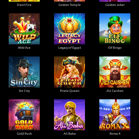
Devil Fire
Golden Temple
Golden Joker
Wild Ace
Legacy of Egypt
Elf Bingo
Sin City
Pirate Queen
JILI Caishen
Gold Rush
Ali Baba
Roma X