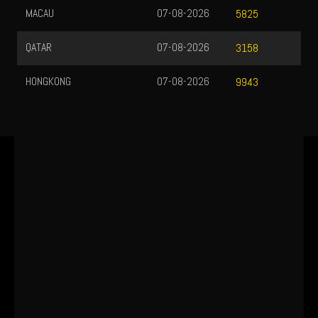
MACAU
07-08-2026
5825
QATAR
07-08-2026
3158
HONGKONG
07-08-2026
9943