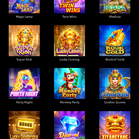
Magic Lamp
Twin Wins
Medusa
Super Rich
Lucky Coming
Book of Gold
Party Night
Monkey Party
Golden Queen