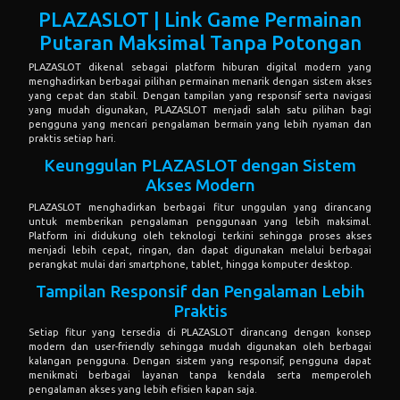
PLAZASLOT | Link Game Permainan
Putaran Maksimal Tanpa Potongan
PLAZASLOT
dikenal sebagai platform hiburan digital modern yang
menghadirkan berbagai pilihan permainan menarik dengan sistem akses
yang cepat dan stabil. Dengan tampilan yang responsif serta navigasi
yang mudah digunakan, PLAZASLOT menjadi salah satu pilihan bagi
pengguna yang mencari pengalaman bermain yang lebih nyaman dan
praktis setiap hari.
Keunggulan PLAZASLOT dengan Sistem
Akses Modern
PLAZASLOT menghadirkan berbagai fitur unggulan yang dirancang
untuk memberikan pengalaman penggunaan yang lebih maksimal.
Platform ini didukung oleh teknologi terkini sehingga proses akses
menjadi lebih cepat, ringan, dan dapat digunakan melalui berbagai
perangkat mulai dari smartphone, tablet, hingga komputer desktop.
Tampilan Responsif dan Pengalaman Lebih
Praktis
Setiap fitur yang tersedia di PLAZASLOT dirancang dengan konsep
modern dan user-friendly sehingga mudah digunakan oleh berbagai
kalangan pengguna. Dengan sistem yang responsif, pengguna dapat
menikmati berbagai layanan tanpa kendala serta memperoleh
pengalaman akses yang lebih efisien kapan saja.