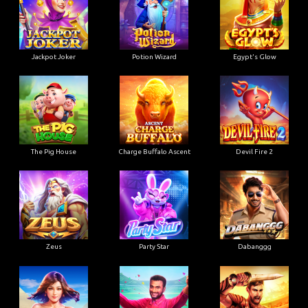
Jackpot Joker
Potion Wizard
Egypt's Glow
The Pig House
Charge Buffalo Ascent
Devil Fire 2
Zeus
Party Star
Dabanggg