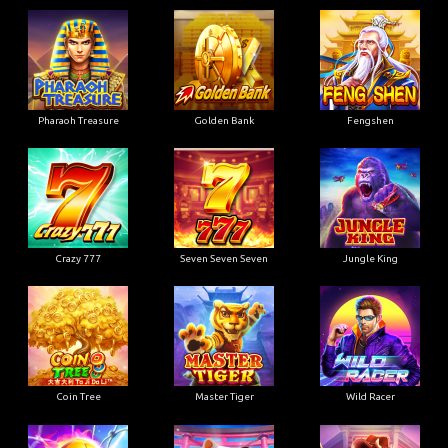
Pharaoh Treasure
Golden Bank
Fengshen
Crazy 777
Seven Seven Seven
Jungle King
Coin Tree
Master Tiger
Wild Racer