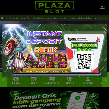
ing aktif kami di menu Deposit sebelum melakukan transfer, jika terjadi kesalahan transfer bukan me
TOGEL
SLOT
LIVE CASINO
SPORT
ARCADE
SABU