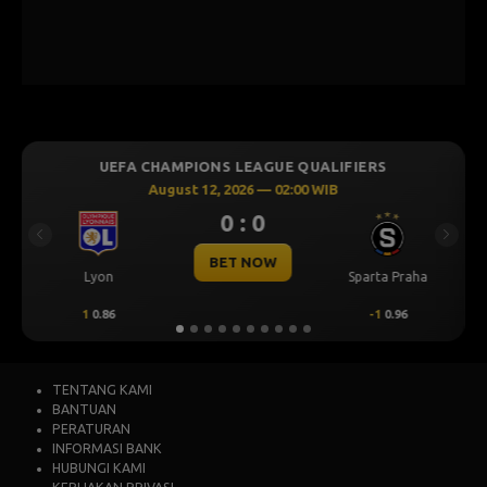
ONS LEAGUE QUALIFIERS
UEFA CHAMPIONS L
12, 2026 — 02:00 WIB
August 12, 20
0 : 0
0 
Previous
Next
BET NOW
BET
Sparta Praha
SK Sturm Graz
-1
0.96
-0.5
0.95
TENTANG KAMI
BANTUAN
PERATURAN
INFORMASI BANK
HUBUNGI KAMI