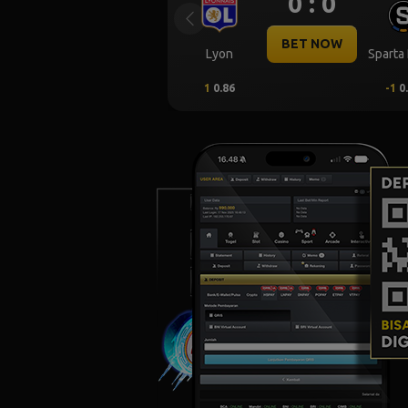
0 : 0
Previous
BET NOW
Union 
Bodo Glimt
Gill
0.75
0.82
-0.75