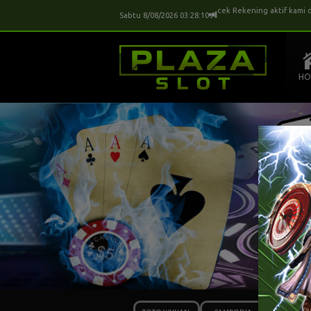
Info : Selalu cek Rekening aktif kami di me
Sabtu 8/08/2026 03:28:10
HO