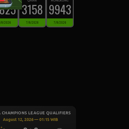
MACAU
QATAR
HONGKONG
825
3158
9943
/8/2026
7/8/2026
7/8/2026
OTBALL F24 ELITE CLUB FRIENDLY
August 8, 2026 — 11:00 WIB