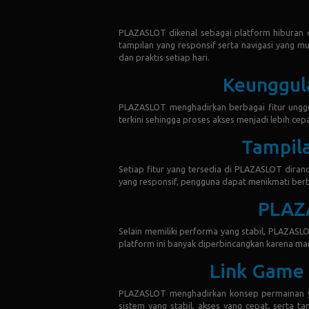
PLAZASLOT
dikenal sebagai platform hiburan 
tampilan yang responsif serta navigasi yang 
dan praktis setiap hari.
Keunggul
PLAZASLOT menghadirkan berbagai fitur unggu
terkini sehingga proses akses menjadi lebih ce
Tampila
Setiap fitur yang tersedia di PLAZASLOT dira
yang responsif, pengguna dapat menikmati berb
PLAZA
Selain memiliki performa yang stabil, PLAZAS
platform ini banyak diperbincangkan karena m
Link Game
PLAZASLOT menghadirkan konsep permainan ya
sistem yang stabil, akses yang cepat, serta 