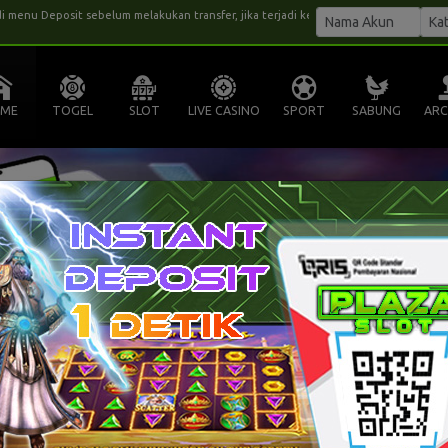
nu Deposit sebelum melakukan transfer, jika terjadi kesalahan transfer bukan menjadi
ME
TOGEL
SLOT
LIVE CASINO
SPORT
SABUNG
ARC