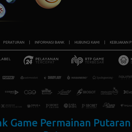
PERATURAN
|
INFORMASI BANK
|
HUBUNGI KAMI
|
KEBIJAKAN P
nk Game Permainan Putaran