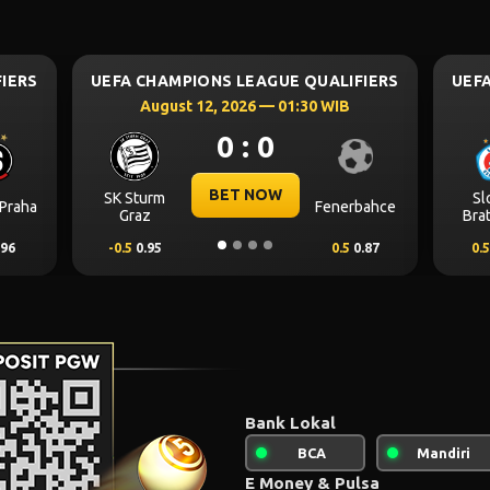
IERS
E-FOOTBALL F24 ELITE CLUB FRIENDLY
E-
August 8, 2026 — 05:00 WIB
1 : 0
BET NOW
Saint-
e-Barcelona
e-Real Madrid
oise
e-
1.00
0.00
0.50
0.00
-0.74
0.0
Bank Lokal
BCA
Mandiri