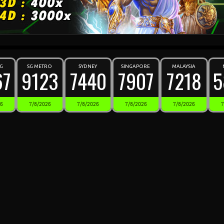
NG
SG METRO
SYDNEY
SINGAPORE
MALAYSIA
67
9123
7440
7907
7218
5
26
7/8/2026
7/8/2026
7/8/2026
7/8/2026
7