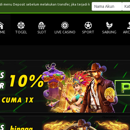
u Deposit sebelum melakukan transfer, jika terjadi kesalahan transfer bukan menjadi
ME
TOGEL
SLOT
LIVE CASINO
SPORT
SABUNG
ARC