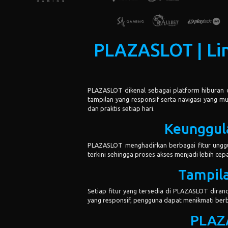
PLAZASLOT | Li
PLAZASLOT
dikenal sebagai platform hiburan 
tampilan yang responsif serta navigasi yang 
dan praktis setiap hari.
Keunggul
PLAZASLOT menghadirkan berbagai fitur unggu
terkini sehingga proses akses menjadi lebih ce
Tampila
Setiap fitur yang tersedia di PLAZASLOT dira
yang responsif, pengguna dapat menikmati berb