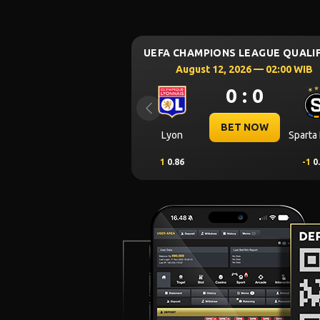
UEFA CHAMPIONS LEAGUE QUALIF
August 11, 2026 — 22:59 WIB
0 : 0
Previous
BET NOW
Union 
Bodo Glimt
Gill
0.75
0.82
-0.75